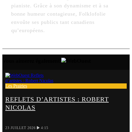
pianiste. Grâce à son dynamisme et à sa
bonne humeur contagieuse, Folklofolie
envoûte ses publics tant canadiens
qu’européens.
Vous aimerez également
Les Prairies
REFLETS D’ARTISTES : ROBERT
NICOLAS
23 JUILLET 2026
4:15