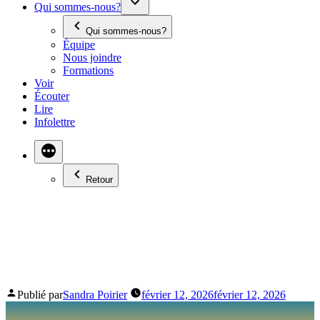
Qui sommes-nous?
Qui sommes-nous?
Équipe
Nous joindre
Formations
Voir
Écouter
Lire
Infolettre
Retour
REFLETS D’ARTISTES
: FOLKLOFOLIE
Publié par
Sandra Poirier
février 12, 2026
février 12, 2026