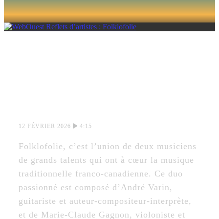
REFLETS
D’ARTISTES :
FOLKLOFOLIE
12 FÉVRIER 2026
4:15
Folklofolie, c’est l’union de deux musiciens
de grands talents qui ont à cœur la musique
traditionnelle franco-canadienne. Ce duo
passionné est composé d’André Varin,
guitariste et auteur-compositeur-interprète,
et de Marie-Claude Gagnon, violoniste et