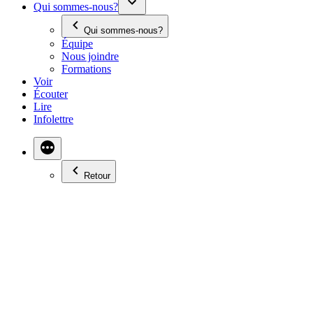
Qui sommes-nous?
Qui sommes-nous?
Équipe
Nous joindre
Formations
Voir
Écouter
Lire
Infolettre
Retour
À VOTRE SERVICE :
LES ÉCHOS DU
PACIFIQUE