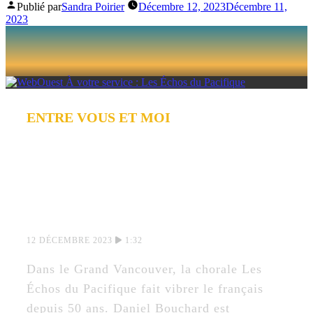
Publié par
Sandra Poirier
Décembre 12, 2023
Décembre 11,
2023
ENTRE VOUS ET MOI
À VOTRE SERVICE
: LES ÉCHOS DU
PACIFIQUE
12 DÉCEMBRE 2023
1:32
Dans le Grand Vancouver, la chorale Les
Échos du Pacifique fait vibrer le français
depuis 50 ans. Daniel Bouchard est