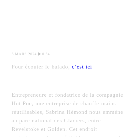
FRANC OUEST:
NATURE + ELLES –
SABRINA
HÉMOND
5 MARS 2024
0:54
Pour écouter le balado,
c’est ici
!
Entrepreneure et fondatrice de la compagnie
Hot Poc, une entreprise de chauffe-mains
réutilisables, Sabrina Hémond nous emmène
au parc national des Glaciers, entre
Revelstoke et Golden. Cet endroit