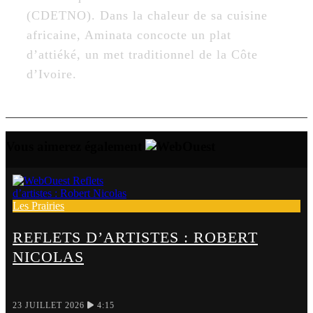
(CDETNO). Dans la chaleur de sa cuisine
africaine, Aminata concocte un plat
d’attiéké, un met traditionnel de la Côte
d’Ivoire.
Vous aimerez également
Les Prairies
REFLETS D’ARTISTES : ROBERT
NICOLAS
23 JUILLET 2026
4:15