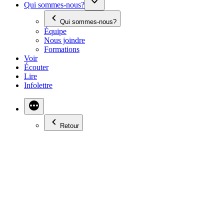
Qui sommes-nous?
Qui sommes-nous?
Équipe
Nous joindre
Formations
Voir
Écouter
Lire
Infolettre
Retour
MA CUISINE
AFRICAINE :
ATTIÉKÉ, TABOULÉ