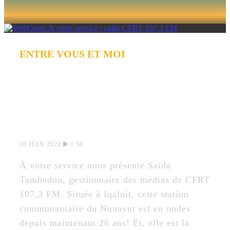
ENTRE VOUS ET MOI
À VOTRE SERVICE
: RADIO CFRT
107,3 FM
28 JUIN 2022
1:50
À votre service nous présente Saïda
Tambadou, gestionnaire des médias de CFRT
107,3 FM. Située à Iqaluit, cette station
communautaire du Nunavut est en ondes
depuis maintenant 26 ans! Et, elle est la