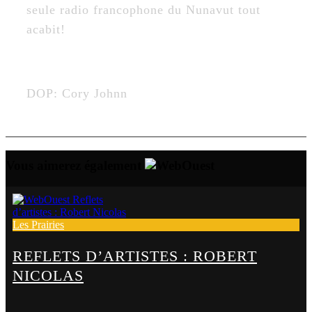
seule radio francophone du Nunavut tout
acabit!
DOP:
Cory Johnn
Vous aimerez également
Les Prairies
REFLETS D’ARTISTES : ROBERT
NICOLAS