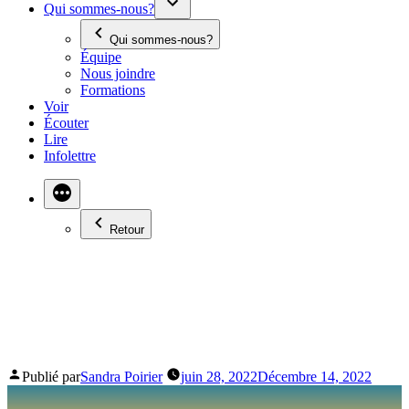
Qui sommes-nous?
Qui sommes-nous?
Équipe
Nous joindre
Formations
Voir
Écouter
Lire
Infolettre
Retour
À VOTRE SERVICE :
RADIO CFRT 107,3 FM
Publié par
Sandra Poirier
juin 28, 2022
Décembre 14, 2022