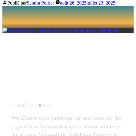
Publié par
Sandra Poirier
août 26, 2025
juillet 23, 2025
DES PASSIONNÉS
DE
PHOTOGRAPHIES
AU MANITOBA
26 AOÛT 2025
1:27
WebOuest vous présente, en exclusivité. des
capsules web humoristiques. Deux membres
du groupe Improtéine, Stéphane Guertin et