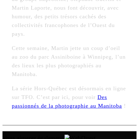
Martin Laporte, nous font découvrir, avec
humour, des petits trésors cachés des
collectivités francophones de l’Ouest du
pays.
Cette semaine, Martin jette un coup d’oeil
au zoo du parc Assiniboine à Winnipeg, l’un
des lieux les plus photographiés au
Manitoba.
La série Hors-Québec est désormais en ligne
sur TFO. C’est par ici, pour voir
Des
passionnés de la photographie au Manitoba
!
Vous aimerez également