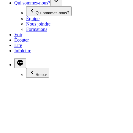
Qui sommes-nous?
Qui sommes-nous?
Équipe
Nous joindre
Formations
Voir
Écouter
Lire
Infolettre
Retour
DES PASSIONNÉS DE
PHOTOGRAPHIES AU
MANITOBA