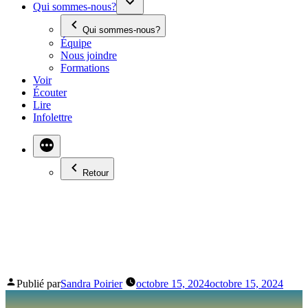
Qui sommes-nous?
Qui sommes-nous?
Équipe
Nous joindre
Formations
Voir
Écouter
Lire
Infolettre
Retour
CHACUN SA ROUTE :
JACQUES BOURGEOIS
Publié par
Sandra Poirier
octobre 15, 2024
octobre 15, 2024