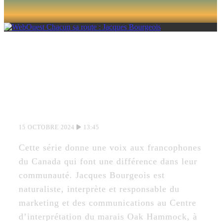
CHACUN SA
ROUTE : JACQUES
BOURGEOIS
15 OCTOBRE 2024
13:45
Cette série donne une voix aux francophones
du Canada qui font une différence dans leur
communauté. Jacques Bourgeois est
naturaliste, interprète et responsable du
marketing et des communications au Centre
d’interprétation du marais Oak Hammock, à