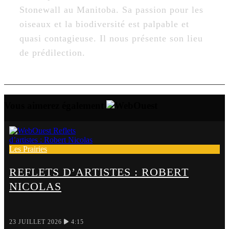
Stonewall au Manitoba. Sa passion pour les
oiseaux et la biodiversité est palpable et
quasi contagieuse. Il nous présente son lieu
de prédilection.
Vous aimerez également
Les Prairies
REFLETS D’ARTISTES : ROBERT
NICOLAS
23 JUILLET 2026
4:15