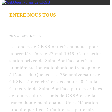
ENTRE NOUS TOUS
75 ANS DE CKSB
26 MAI 2022
24:55
Les ondes de CKSB ont été entendues pour
la première fois le 27 mai 1946. Cette petite
station privée de Saint-Boniface a été la
première station radiophonique francophone
à l’ouest du Québec. Le 75e anniversaire de
CKSB a été célébré en décembre 2021 à la
Cathédrale de Saint-Boniface par des artistes
de toutes cultures, amis de CKSB et de la
francophonie manitobaine. Une célébration
produite par Léo Dufault et ses partenaires.