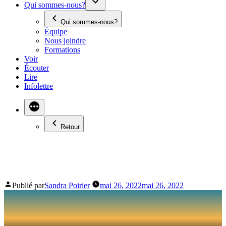
Qui sommes-nous?
Qui sommes-nous?
Équipe
Nous joindre
Formations
Voir
Écouter
Lire
Infolettre
Retour
75 ANS DE CKSB
Publié par
Sandra Poirier
mai 26, 2022
mai 26, 2022