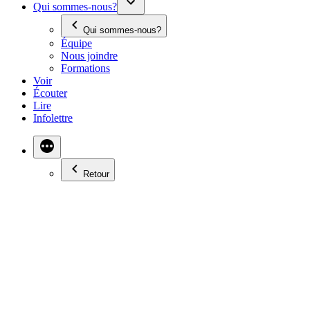
Qui sommes-nous?
Qui sommes-nous?
Équipe
Nous joindre
Formations
Voir
Écouter
Lire
Infolettre
Retour
CALGARY, UNE VILLE
DES PLUS
ACCUEILLANTES