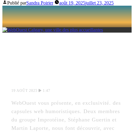
Publié par
Sandra Poirier
août 19, 2025
juillet 23, 2025
CALGARY, UNE
VILLE DES PLUS
ACCUEILLANTES
19 AOÛT 2025
1:47
WebOuest vous présente, en exclusivité. des
capsules web humoristiques. Deux membres
du groupe Improtéine, Stéphane Guertin et
Martin Laporte, nous font découvrir, avec