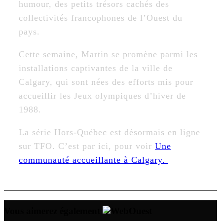
humour, des petits trésors cachés des
collectivités francophones de l’Ouest du
pays.
Cette semaine, Martin se promène parmi les
installations captivantes de la ville de
Calgary, qui sont nées des efforts mis pour
accueillir les Jeux olympiques d’hiver de
1988.
La série Hors-Québec est désormais en ligne
sur TFO. C’est par ici, pour voir
Une
communauté accueillante à Calgary.
Vous aimerez également