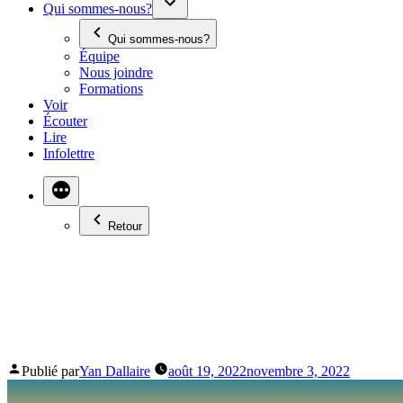
Qui sommes-nous?
Qui sommes-nous?
Équipe
Nous joindre
Formations
Voir
Écouter
Lire
Infolettre
Retour
UNE RENCONTRE INTI
L’SHED
Publié par
Yan Dallaire
août 19, 2022
novembre 3, 2022