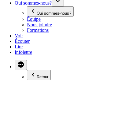
Qui sommes-nous?
Qui sommes-nous?
Équipe
Nous joindre
Formations
Voir
Écouter
Lire
Infolettre
Retour
NOËL ARRIVE-T-IL
TROP TÔT EN
MAGASIN?