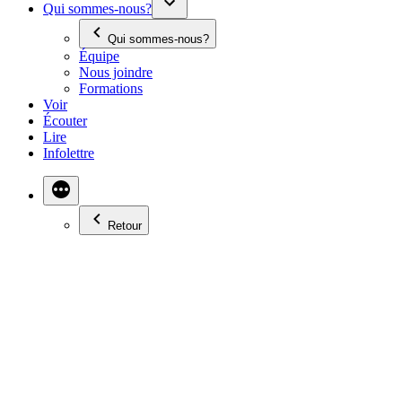
Qui sommes-nous?
Qui sommes-nous?
Équipe
Nous joindre
Formations
Voir
Écouter
Lire
Infolettre
Retour
JOEL MARTINE, DE
CANADIAN PARENTS
FOR FRENCH