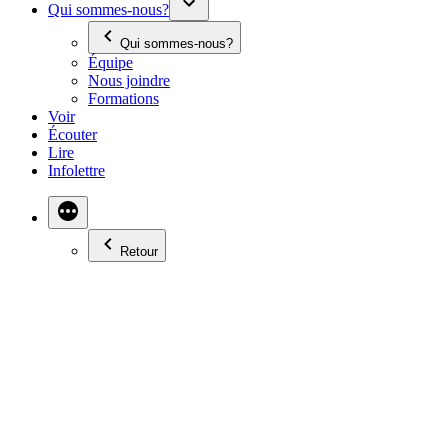
Qui sommes-nous?
Qui sommes-nous?
Équipe
Nous joindre
Formations
Voir
Écouter
Lire
Infolettre
Retour
PIERRE SABOURIN
EN 10 MINUTES TOP
CHRONO