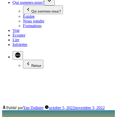
Qui sommes-nous?
Qui sommes-nous?
Équipe
Nous joindre
Formations
Voir
Écouter
Lire
Infolettre
Retour
ÊTRE PARENT AVEC
VÉRONIQUE TRUDEL
Publié par
Yan Dallaire
octobre 5, 2022
novembre 3, 2022