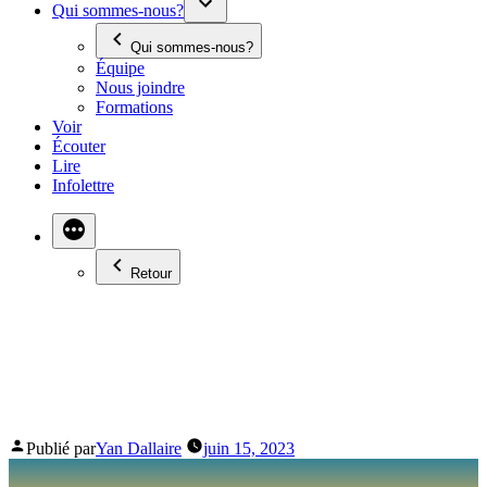
Qui sommes-nous?
Qui sommes-nous?
Équipe
Nous joindre
Formations
Voir
Écouter
Lire
Infolettre
Retour
SHAWN JOBIN
JAMME AVEC DAN
Publié par
Yan Dallaire
juin 15, 2023