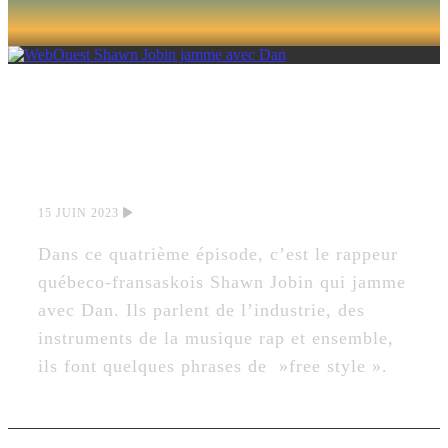
SHAWN JOBIN
JAMME AVEC DAN
15 JUIN 2023
Dans ce quatrième épisode, c’est le rappeur
québeco-fransaskois Shawn Jobin qui jamme
avec Dan. Ils parlent de l’industrie, des
instruments de la musique rap et ensemble,
ils font quelques phrases de »free style ».