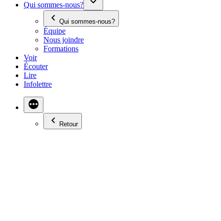
Qui sommes-nous?
Qui sommes-nous?
Équipe
Nous joindre
Formations
Voir
Écouter
Lire
Infolettre
Retour
FIRE AND SMOKE EN
10 MINUTES TOP
CHRONO