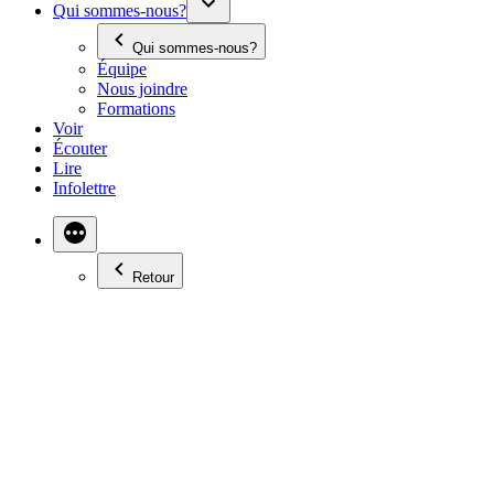
Qui sommes-nous?
Qui sommes-nous?
Équipe
Nous joindre
Formations
Voir
Écouter
Lire
Infolettre
Retour
LA SCÈNE POLITIQUE
AMÉRICAINE VOUS
INQUIÈTE-T-ELLE?