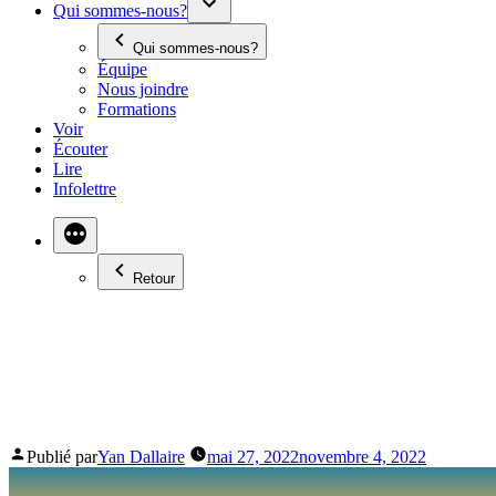
Qui sommes-nous?
Qui sommes-nous?
Équipe
Nous joindre
Formations
Voir
Écouter
Lire
Infolettre
Retour
GILLES NOËL DU MAN
L’ALBERTA
Publié par
Yan Dallaire
mai 27, 2022
novembre 4, 2022