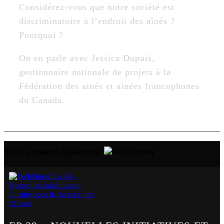
Considérez-vous que notre société est
discriminatoire à l’endroit des aînés ?
Pourquoi ?
On en parle avec Jessica Dupuis,
gestionnaire nationale de projets à la
Fédération des ainés et ainées francophones
du Canada.
Vous aimerez également