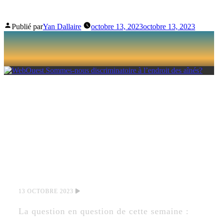
AÎNÉS?
Publié par
Yan Dallaire
octobre 13, 2023
octobre 13, 2023
SOMMES-NOUS
DISCRIMINATOIRE
À L’ENDROIT DES
AÎNÉS?
13 OCTOBRE 2023
La question en question de cette semaine :