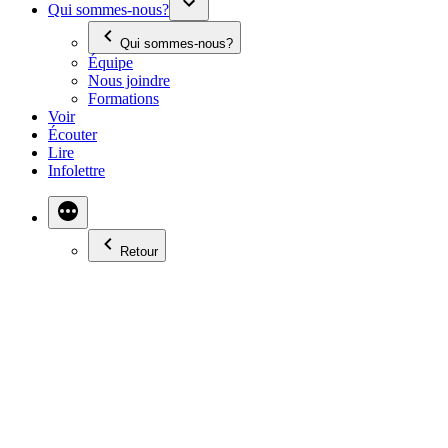
Qui sommes-nous?
Qui sommes-nous?
Équipe
Nous joindre
Formations
Voir
Écouter
Lire
Infolettre
Retour
SOMMES-NOUS
DISCRIMINATOIRE À
L’ENDROIT DES