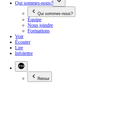
Qui sommes-nous?
Qui sommes-nous?
Équipe
Nous joindre
Formations
Voir
Écouter
Lire
Infolettre
Retour
LE CANADA
DEVRAIT-IL COUPER
SES LIENS AVEC LA