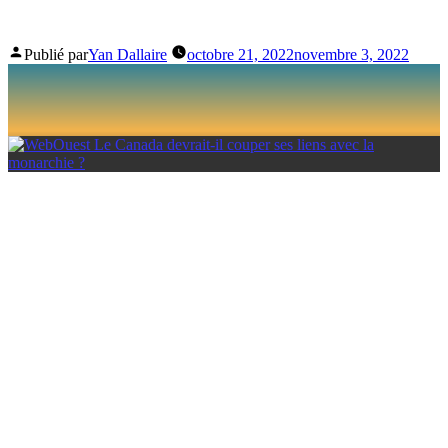
MONARCHIE ?
Publié par
Yan Dallaire
octobre 21, 2022
novembre 3, 2022
LE CANADA
DEVRAIT-IL
COUPER SES
LIENS AVEC LA
MONARCHIE ?