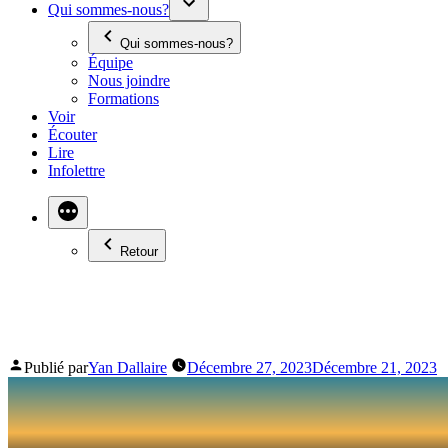
Qui sommes-nous?
Qui sommes-nous?
Équipe
Nous joindre
Formations
Voir
Écouter
Lire
Infolettre
Retour
PIERRE GUITARD
Publié par
Yan Dallaire
Décembre 27, 2023
Décembre 21, 2023