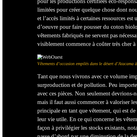
pour les productions certifiées éco-respons
limitées pour créer quelque chose dont n
et l’accès limités à certaines ressources es
d’oeuvre pour faire
pousser
du coton biol
vêtements fabriqués
ne
servent pas nécessa
visiblement commence
à coûter
très cher à
Vêtements d’occasion empilés dans le désert d’Atacama
Tant que nous
vivrons
avec ce volume impo
surproduction et de pollution. Peu importe
avec ces pièces. Non seulement devrions-
mais il faut aussi commencer
à
valoriser le
principale en tant que vêtement, qui est de
leur vie utile. En ce qui concerne les vête
façon à
privilégier les stocks existants, n
passe d’abord par
une
diminution de
la d