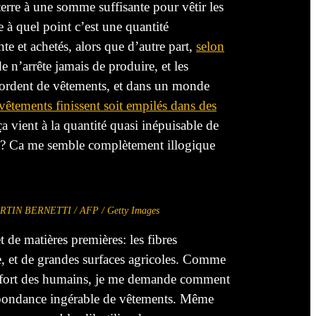
erre à une somme suffisante pour vêtir les
e à
quel
point c’est une quantité
te et achetés, alors que d’autre part,
selon
e
n’arrête
jamais de produire, et les
débordent de vêtements, et dans un monde
 vêtements finissent soit
empilés
dans des
ça
vient
à
la quantité quasi inépuisable de
re? Ca me semble complètement illogique
: MARTIN BERNETTI / AFP / Getty Images
 de matières premières: les fibres
, et de grandes surfaces agricoles.
Comme
onfort des humains, je me demande comment
ne abondance ingérable de vêtements. Même