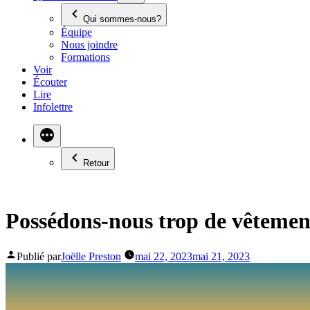
Qui sommes-nous?
Équipe
Nous joindre
Formations
Voir
Écouter
Lire
Infolettre
Retour
Possédons-nous trop de vêtemen
Publié par
Joëlle Preston
mai 22, 2023
mai 21, 2023