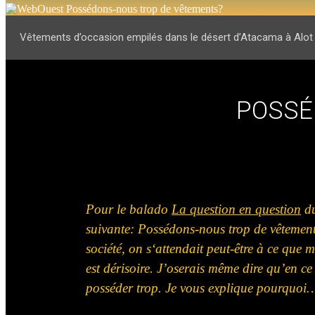
Vêtements d’occasion empilés dans le désert d’Atacama à Alot 
POSSÉ
Pour le
balado
La question en question
du
suivante: Possédons-nous trop de vêtement
société, on s
‘attendait
peut-être à ce que m
est dérisoire. J’oserais
même
dire qu’en ce
posséder
trop. Je vous explique pourquoi