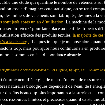
publié une étude qui quantifie le nombre de vêtements sur t
d on essaie d’imaginer cette statistique, on se rend compt
 des milliers de vêtements sont fabriqués, destinés à la ven
 sont jetés après un an d’utilisation
. La machine de
la
mod
rrasser du ‘vieux’ pour faire place au neuf: les friperies 
éutilisation efficace des produits textiles
,
la majorité de ces
nés à
la décharge
. La question que je me pose
alors
quand
possédons trop, mais pourquoi nous continuons à en produi
dont nous sommes en état d’abondance absurde.
on empilés dans le désert d’Atacama à Alot Hispicio, Iquique, Chili. Source
ert énormément d’énergie, de main-d’œuvre, de ressources et
ibres
naturelles
biologiques dépendent de l’eau,
de l’
énergie
ur des fins beaucoup plus
importantes
à la survie et au c
 des ces ressources limitées et précieuses quand il existe u