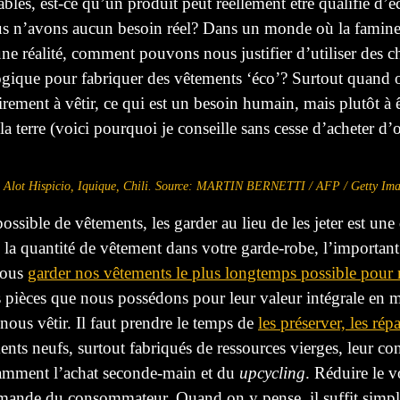
ables, est-ce qu’un produit peut réellement
être qualifié d’
é
ous n’avons aucun besoin réel? Dans un monde
où
la famine
t une réalité, comment pouvons nous justifier d’utiliser des c
ogique pour
fabriquer
des vêtements ‘éco’? Surtout quand 
irement à vêtir, ce qui est un besoin humain, mais plutôt
à
ê
 la terre (voici pourquoi je conseille sans cesse d’acheter d
 à Alot Hispicio, Iquique, Chili. Source: MARTIN BERNETTI / AFP / Getty Im
ssible de vêtements, les garder au lieu de les jeter est un
 la quantité de vêtement dans votre
garde
-robe, l’importan
nous
garder nos vêtements le plus longtemps possible pour
s pièces
que nous possédons
pour leur valeur intégrale en m
 nous vêtir. Il faut prendre le temps de
les préserver, les
répa
ments neufs, surtout fabriqués de ressources vierges, leur 
otamment l’achat seconde-main et du
upcycling
. Réduire le 
emande du consommateur. Quand on
y
pense, il suffit sim