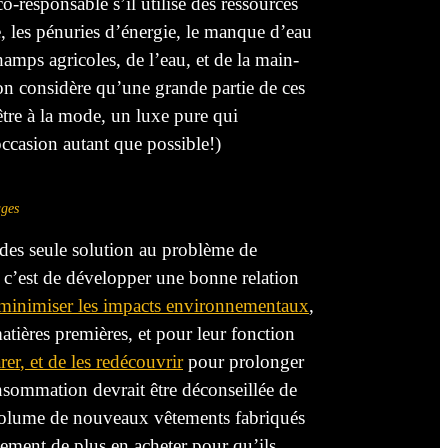
co-responsable s’il utilise des ressources
, les pénuries d’énergie, le manque d’eau
hamps agricoles, de l’eau, et de la main-
on considère
qu’une
grande partie de ces
tre à la mode, un luxe pure qui
’occasion autant que possible!)
ages
e des seule solution au problème de
t c’est de développer une bonne relation
 minimiser les impacts environnementaux
,
atières premières, et pour leur fonction
rer
, et de les
redécouvrir
pour prolonger
consommation devrait être
déconseillée de
volume de nouveaux vêtements fabriqués
plement de plus en acheter pour qu’ils