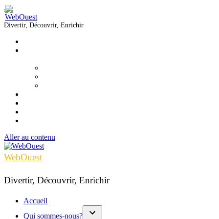
Divertir, Découvrir, Enrichir
Accueil
Qui sommes-nous?
▼
Équipe
Nous joindre
Formations
Voir
Écouter
Lire
Infolettre
Aller au contenu
WebOuest
Divertir, Découvrir, Enrichir
Accueil
Qui sommes-nous?