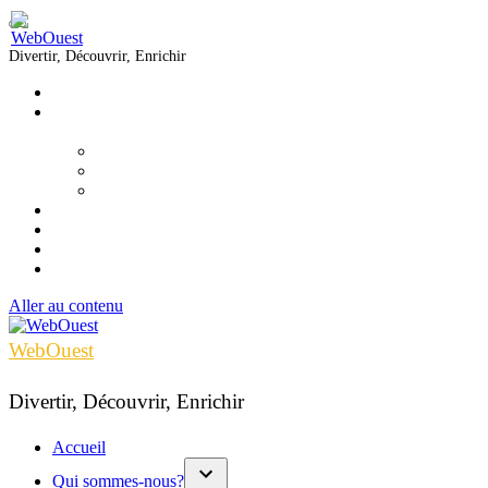
Divertir, Découvrir, Enrichir
Accueil
Qui sommes-nous?
▼
Équipe
Nous joindre
Formations
Voir
Écouter
Lire
Infolettre
Aller au contenu
WebOuest
Divertir, Découvrir, Enrichir
Accueil
Qui sommes-nous?