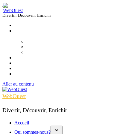
Divertir, Découvrir, Enrichir
Accueil
Qui sommes-nous?
▼
Équipe
Nous joindre
Formations
Voir
Écouter
Lire
Infolettre
Aller au contenu
WebOuest
Divertir, Découvrir, Enrichir
Accueil
Qui sommes-nous?