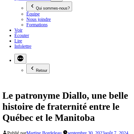
Qui sommes-nous?
Équipe
Nous joindre
Formations
Voir
Écouter
Lire
Infolettre
Retour
Le patronyme Diallo, une belle
histoire de fraternité entre le
Québec et le Manitoba
Publié par
Martine Bordeleau
septembre 30, 2023
août 7, 2024