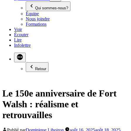
Qui sommes-nous?
Équipe
Nous joindre
Formations
Voir
Écouter
Lire
Infolettre
Retour
Le 150e anniversaire de Fort
Walsh : réalisme et
retrouvailles
Publié par
Dominique Liboiron
août 16, 2025
août 18, 2025