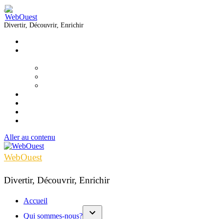
Divertir, Découvrir, Enrichir
Accueil
Qui sommes-nous?
▼
Équipe
Nous joindre
Formations
Voir
Écouter
Lire
Infolettre
Aller au contenu
WebOuest
Divertir, Découvrir, Enrichir
Accueil
Qui sommes-nous?