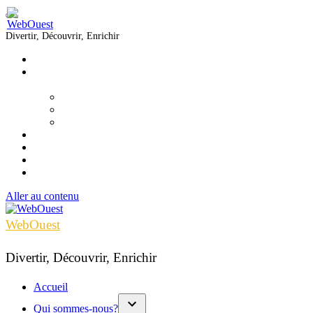
Divertir, Découvrir, Enrichir
Accueil
Qui sommes-nous?
▼
Équipe
Nous joindre
Formations
Voir
Écouter
Lire
Infolettre
Aller au contenu
WebOuest
Divertir, Découvrir, Enrichir
Accueil
Qui sommes-nous?