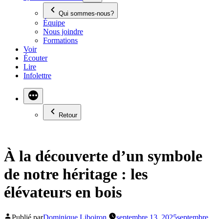
Qui sommes-nous?
Équipe
Nous joindre
Formations
Voir
Écouter
Lire
Infolettre
Retour
À la découverte d’un symbole
de notre héritage : les
élévateurs en bois
Publié par
Dominique Liboiron
septembre 13, 2025
septembre