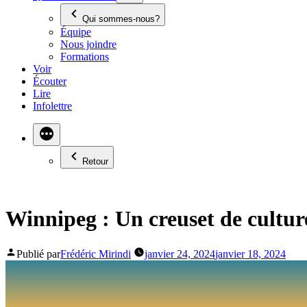
Qui sommes-nous?
Équipe
Nous joindre
Formations
Voir
Écouter
Lire
Infolettre
Retour
Winnipeg : Un creuset de culture
Publié par
Frédéric Mirindi
janvier 24, 2024
janvier 18, 2024