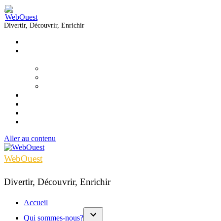
Divertir, Découvrir, Enrichir
Accueil
Qui sommes-nous?
▼
Équipe
Nous joindre
Formations
Voir
Écouter
Lire
Infolettre
Aller au contenu
WebOuest
Divertir, Découvrir, Enrichir
Accueil
Qui sommes-nous?