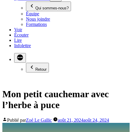
Qui sommes-nous?
Équipe
Nous joindre
Formations
Voir
Écouter
Lire
Infolettre
Retour
Mon petit cauchemar avec
l’herbe à puce
Publié par
Zoé Le Gallic
août 21, 2024
août 24, 2024