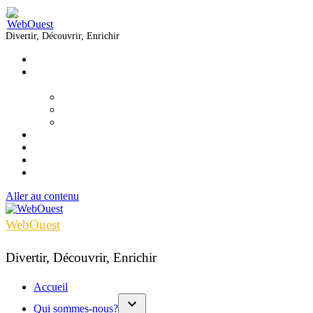
Divertir, Découvrir, Enrichir
Accueil
Qui sommes-nous?
▼
Équipe
Nous joindre
Formations
Voir
Écouter
Lire
Infolettre
Aller au contenu
WebOuest
Divertir, Découvrir, Enrichir
Accueil
Qui sommes-nous?