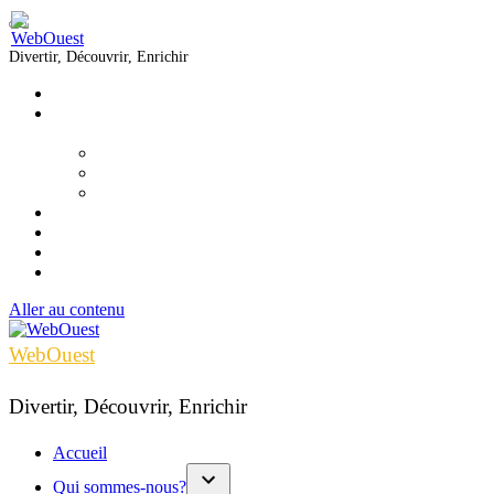
Divertir, Découvrir, Enrichir
Accueil
Qui sommes-nous?
▼
Équipe
Nous joindre
Formations
Voir
Écouter
Lire
Infolettre
Aller au contenu
WebOuest
Divertir, Découvrir, Enrichir
Accueil
Qui sommes-nous?