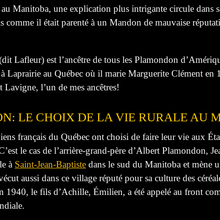
 Manitoba, une explication plus intrigante circule dans sa
 comme il était parenté à un Mandon de mauvaise réputation
(dit Lafleur) est l’ancêtre de tous les Plamondon d’Améri
s à Laprairie au Québec où il marie Marguerite Clément en 16
t Lavigne, l’un de mes ancêtres!
N: LE CHOIX DE LA VIE RURALE AU
ns français du Québec ont choisi de faire leur vie aux État
C’est le cas de l’arrière-grand-père d’Albert Plamondon, J
le à
Saint-Jean-Baptiste
dans le sud du Manitoba et mène un
écut aussi dans ce village réputé pour sa culture des céréa
n 1940, le fils d’Achille, Émilien, a été appelé au front 
diale.