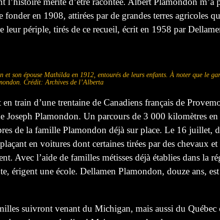
’histoire mérite d’être racontée. Albert Plamondon m’a prêt
fonder en 1908, attirées par de grandes terres agricoles qui
 de leur périple, tirés de ce recueil, écrit en 1958 par Dell
t son épouse Mathilda en 1912, entourés de leurs enfants. À noter que le garç
lamondon. Crédit: Archives de l’Alberta
en train d’une trentaine de Canadiens français de Provemo
e de Joseph Plamondon. Un parcours de 3 000 kilomètres en t
s de la famille Plamondon déjà sur place. Le 16 juillet, d
plaçant en voitures dont certaines tirées par des chevaux e
ent. Avec l’aide de familles métisses déjà établies dans la rég
ante, érigent une école. Dellamen Plamondon, douze ans, est
amilles suivront venant du Michigan, mais aussi du Québec 