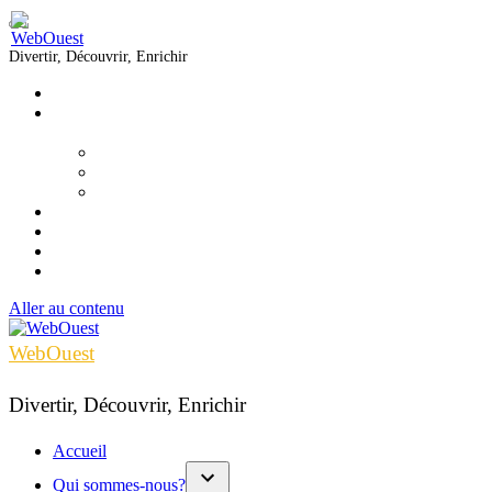
Divertir, Découvrir, Enrichir
Accueil
Qui sommes-nous?
▼
Équipe
Nous joindre
Formations
Voir
Écouter
Lire
Infolettre
Aller au contenu
WebOuest
Divertir, Découvrir, Enrichir
Accueil
Qui sommes-nous?