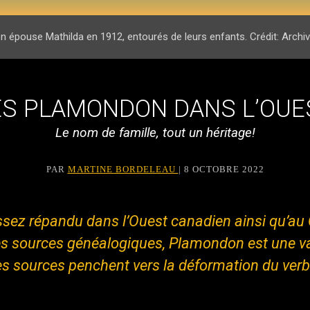
épouse Mathilda en 1912, entourés de leurs enfants. Crédit: Archive
ES PLAMONDON DANS L’OUE
Le nom de famille, tout un héritage!
PAR
MARTINE BORDELEAU
| 8 OCTOBRE 2022
z répandu dans l’Ouest canadien ainsi qu’au Qué
aines sources généalogiques, Plamondon est une v
s sources penchent vers la déformation du verbe 