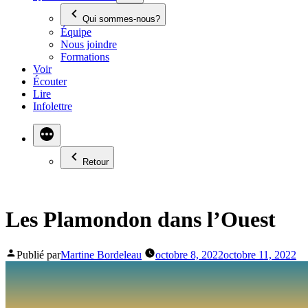
Qui sommes-nous?
Équipe
Nous joindre
Formations
Voir
Écouter
Lire
Infolettre
Retour
Les Plamondon dans l’Ouest
Publié par
Martine Bordeleau
octobre 8, 2022
octobre 11, 2022