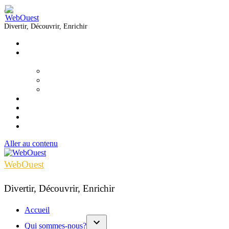
Divertir, Découvrir, Enrichir
Accueil
Qui sommes-nous?
▼
Équipe
Nous joindre
Formations
Voir
Écouter
Lire
Infolettre
Aller au contenu
WebOuest
Divertir, Découvrir, Enrichir
Accueil
Qui sommes-nous?